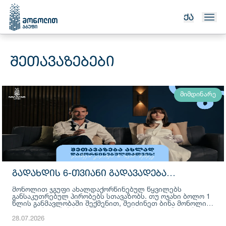
ᲥᲐ
ᲨᲔᲗᲐᲕᲐᲖᲔᲑᲔᲑᲘ
მიმდინარე
ᲒᲐᲓᲐᲮᲓᲘᲡ 6-ᲗᲕᲘᲐᲜᲘ ᲒᲐᲓᲐᲕᲐᲓᲔᲑᲐ
ᲐᲮᲐᲚᲓᲐᲥᲝᲠᲬᲘᲜᲔᲑᲣᲚᲔᲑᲘᲡᲗᲕᲘᲡ
მონოლით ჯგუფი ახალდაქორწინებულ წყვილებს
განსაკუთრებულ პირობებს სთავაზობს. თუ ოჯახი ბოლო 1
წლის განმავლობაში შექმენით, შეიძინეთ ბინა მონოლით
დიღომი სითის პროექტში შიდა უპროცენტო განვადებით
და დაიწყეთ გადახდა 6 თვის შემდეგ.
28.07.2026