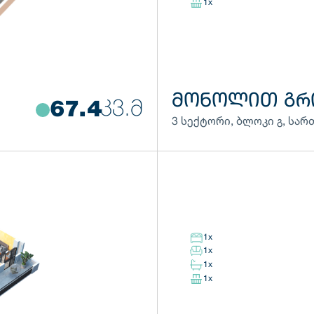
1
x
ᲛᲝᲜᲝᲚᲘᲗ ᲒᲠ
ᲙᲕ.Მ
67.4
3 სექტორი
,
ბლოკი
გ
,
სარ
1
x
1
x
1
x
1
x