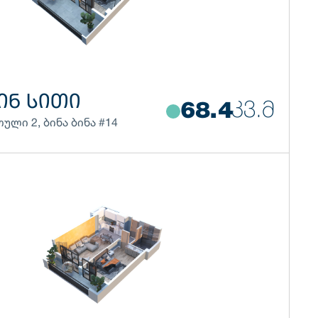
ᲘᲜ ᲡᲘᲗᲘ
ᲙᲕ.Მ
68.4
თული
2
,
ბინა
ბინა #14