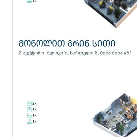
1
x
ᲛᲝᲜᲝᲚᲘᲗ ᲒᲠᲘᲜ ᲡᲘᲗᲘ
2 სექტორი
,
ბლოკი
ზ
,
სართული
6
,
ბინა
ბინა #51
2
x
1
x
1
x
1
x