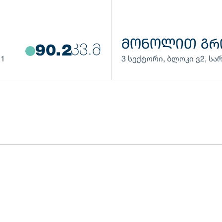
ᲛᲝᲜᲝᲚᲘᲗ ᲒᲠ
ᲙᲕ.Მ
90.2
11
3 სექტორი
,
ბლოკი
ვ2
,
სა