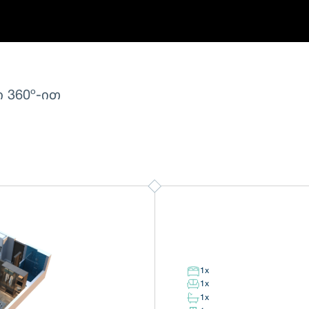
 360º-ით
1
x
1
x
1
x