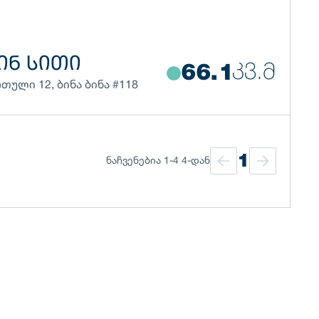
ᲘᲜ ᲡᲘᲗᲘ
ᲙᲕ.Მ
66.1
რთული
12
,
ბინა
ბინა #118
1
ნაჩვენებია 1-4 4-დან