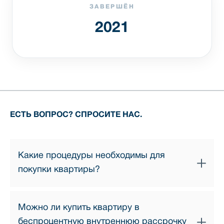
ЗАВЕРШЁН
2021
ЕСТЬ ВОПРОС? СПРОСИТЕ НАС.
Какие процедуры необходимы для
покупки квартиры?
Процесс покупки квартиры состоит из нескольких
Можно ли купить квартиру в
простых этапов:
беспроцентную внутреннюю рассрочку
1. Выбор квартиры — наши профессиональные