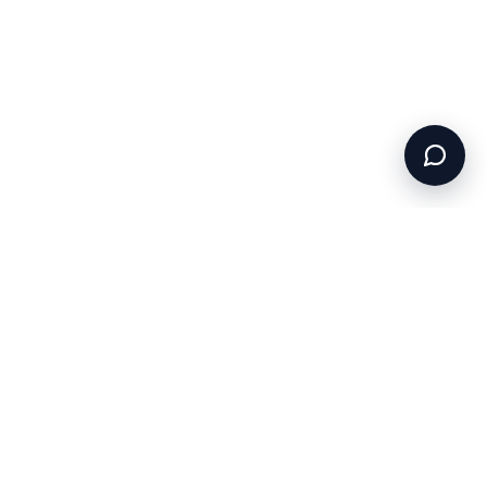
Связаться с нами
Facebook
ГОЛОВНОЙ ОФИС
Тбилиси, пр. Важа Пшавела 71, 0186
ОФИС ПРОДАЖ
3-й переулок Надиквари, Monolith Green City, сектор
2, блок E, 1-й этаж, квартира №1
Instagram