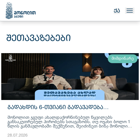
ᲥᲐ
ᲨᲔᲗᲐᲕᲐᲖᲔᲑᲔᲑᲘ
მიმდინარე
ᲒᲐᲓᲐᲮᲓᲘᲡ 6-ᲗᲕᲘᲐᲜᲘ ᲒᲐᲓᲐᲕᲐᲓᲔᲑᲐ
ᲐᲮᲐᲚᲓᲐᲥᲝᲠᲬᲘᲜᲔᲑᲣᲚᲔᲑᲘᲡᲗᲕᲘᲡ
მონოლით ჯგუფი ახალდაქორწინებულ წყვილებს
განსაკუთრებულ პირობებს სთავაზობს. თუ ოჯახი ბოლო 1
წლის განმავლობაში შექმენით, შეიძინეთ ბინა მონოლით
დიღომი სითის პროექტში შიდა უპროცენტო განვადებით
და დაიწყეთ გადახდა 6 თვის შემდეგ.
28.07.2026