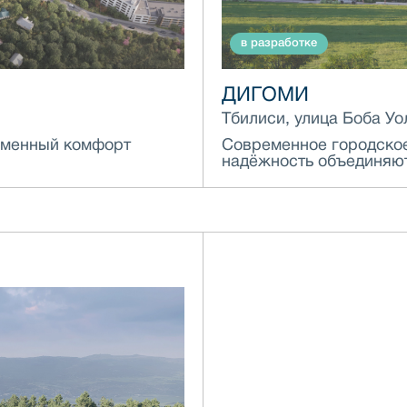
в разработке
ДИГОМИ
Тбилиси, улица Боба У
ременный комфорт
Современное городское
надёжность объединяю