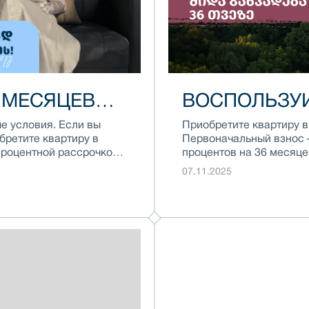
 МЕСЯЦЕВ
ВОСПОЛЬЗУЙ
БЕСПРОЦЕН
е условия. Если вы
Приобретите квартиру в 
бретите квартиру в
Первоначальный взнос 
спроцентной рассрочкой
процентов на 36 месяц
через 3 года.
07.11.2025
Завершенный